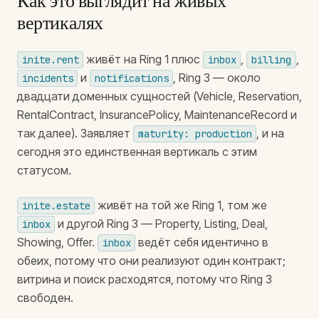
Как это выглядит на живых
вертикалях
живёт на Ring 1 плюс
,
,
inite.rent
inbox
billing
и
, Ring 3 — около
incidents
notifications
двадцати доменных сущностей (Vehicle, Reservation,
RentalContract, InsurancePolicy, MaintenanceRecord и
так далее). Заявляет
, и на
maturity: production
сегодня это единственная вертикаль с этим
статусом.
живёт на той же Ring 1, том же
inite.estate
и другой Ring 3 — Property, Listing, Deal,
inbox
Showing, Offer.
ведёт себя идентично в
inbox
обеих, потому что они реализуют один контракт;
витрина и поиск расходятся, потому что Ring 3
свободен.