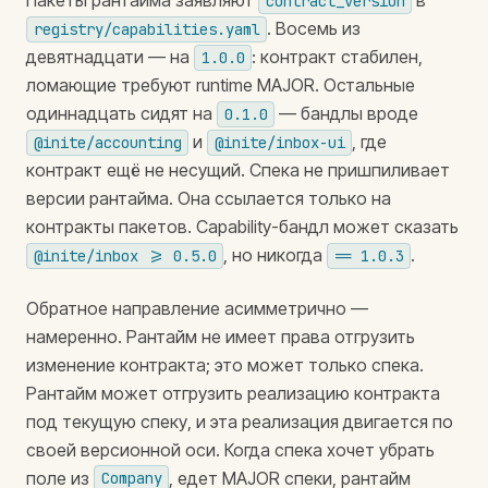
Пакеты рантайма заявляют
в
contract_version
. Восемь из
registry/capabilities.yaml
девятнадцати — на
: контракт стабилен,
1.0.0
ломающие требуют runtime MAJOR. Остальные
одиннадцать сидят на
— бандлы вроде
0.1.0
и
, где
@inite/accounting
@inite/inbox-ui
контракт ещё не несущий. Спека не пришпиливает
версии рантайма. Она ссылается только на
контракты пакетов. Capability-бандл может сказать
, но никогда
.
@inite/inbox >= 0.5.0
== 1.0.3
Обратное направление асимметрично —
намеренно. Рантайм не имеет права отгрузить
изменение контракта; это может только спека.
Рантайм может отгрузить реализацию контракта
под текущую спеку, и эта реализация двигается по
своей версионной оси. Когда спека хочет убрать
поле из
, едет MAJOR спеки, рантайм
Company