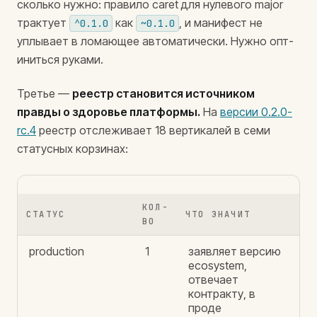
сколько нужно: правило caret для нулевого major
трактует
как
, и манифест не
^0.1.0
~0.1.0
уплывает в ломающее автоматически. Нужно опт-
иниться руками.
Третье —
реестр становится источником
правды о здоровье платформы.
На
версии 0.2.0-
rc.4
реестр отслеживает 18 вертикалей в семи
статусных корзинах:
КОЛ-
СТАТУС
ЧТО ЗНАЧИТ
ВО
production
1
заявляет версию
ecosystem,
отвечает
контракту, в
проде