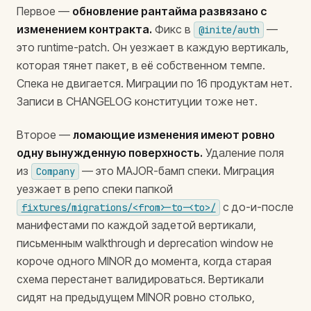
Первое —
обновление рантайма развязано с
изменением контракта.
Фикс в
—
@inite/auth
это runtime-patch. Он уезжает в каждую вертикаль,
которая тянет пакет, в её собственном темпе.
Спека не двигается. Миграции по 16 продуктам нет.
Записи в CHANGELOG конституции тоже нет.
Второе —
ломающие изменения имеют ровно
одну вынужденную поверхность.
Удаление поля
из
— это MAJOR-бамп спеки. Миграция
Company
уезжает в репо спеки папкой
с до-и-после
fixtures/migrations/<from>-to-<to>/
манифестами по каждой задетой вертикали,
письменным walkthrough и deprecation window не
короче одного MINOR до момента, когда старая
схема перестанет валидироваться. Вертикали
сидят на предыдущем MINOR ровно столько,