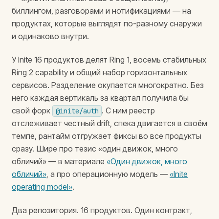
биллингом, разговорами и нотификациями — на
продуктах, которые выглядят по-разному снаружи
и одинаково внутри.
У Inite 16 продуктов делят Ring 1, восемь стабильных
Ring 2 capability и общий набор горизонтальных
сервисов. Разделение окупается многократно. Без
него каждая вертикаль за квартал получила бы
свой форк
. С ним реестр
@inite/auth
отслеживает честный drift, спека двигается в своём
темпе, рантайм отгружает фиксы во все продукты
сразу. Шире про тезис «один движок, много
обличий» — в материале
«Один движок, много
обличий»
, а про операционную модель —
«Inite
operating model»
.
Два репозитория. 16 продуктов. Один контракт,