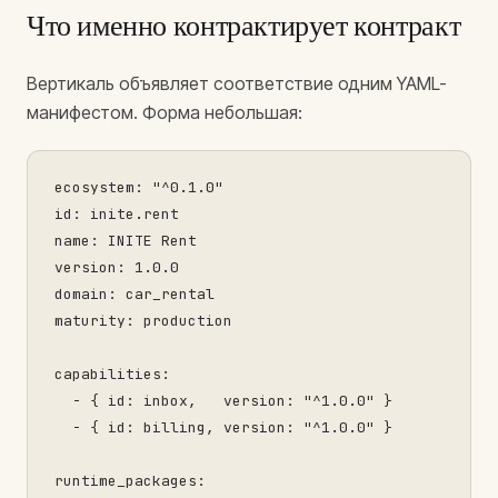
Что именно контрактирует контракт
Вертикаль объявляет соответствие одним YAML-
манифестом. Форма небольшая:
ecosystem:
"^0.1.0"
id:
inite.rent
name:
INITE
Rent
version:
1.0
.0
domain:
car_rental
maturity:
production
capabilities:
-
 { 
id:
inbox
,   
version:
"^1.0.0"
 }

-
 { 
id:
billing
, 
version:
"^1.0.0"
 }

runtime_packages: