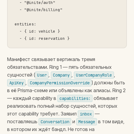
-
"@inite/auth"
-
"@inite/billing"
entities:
-
 { 
id:
vehicle
 }

-
 { 
id:
reservation
Манифест связывает вертикаль тремя
обязательствами. Ring 1 — пять обязательных
сущностей (
,
,
,
User
Company
UserCompanyRole
,
) должны быть
ApiKey
CompanyPermissionOverride
в её Prisma-схеме или объявлены как алиасы. Ring 2
— каждый capability в
обязывает
capabilities:
реализовать полный набор сущностей, которых
этот capability требует. Заявил
—
inbox
поставляешь
и
в том виде,
Conversation
Message
в котором их ждёт бандл. Не готов на