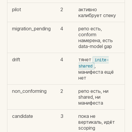
pilot
2
активно
калибрует спеку
migration_pending
4
репо есть,
conform
намерена, есть
data-model gap
drift
4
тянет
inite-
,
shared
манифеста ещё
нет
non_conforming
2
репо есть, ни
shared, ни
манифеста
candidate
3
пока не
вертикаль, идёт
scoping