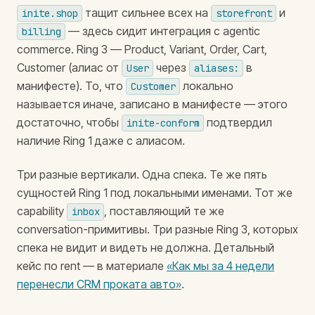
тащит сильнее всех на
и
inite.shop
storefront
— здесь сидит интеграция с agentic
billing
commerce. Ring 3 — Product, Variant, Order, Cart,
Customer (алиас от
через
в
User
aliases:
манифесте). То, что
локально
Customer
называется иначе, записано в манифесте — этого
достаточно, чтобы
подтвердил
inite-conform
наличие Ring 1 даже с алиасом.
Три разные вертикали. Одна спека. Те же пять
сущностей Ring 1 под локальными именами. Тот же
capability
, поставляющий те же
inbox
conversation-примитивы. Три разные Ring 3, которых
спека не видит и видеть не должна. Детальный
кейс по rent — в материале
«Как мы за 4 недели
перенесли CRM проката авто»
.