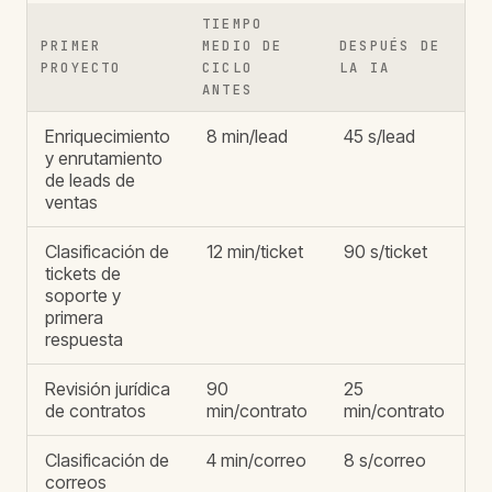
TIEMPO
P
PRIMER
MEDIO DE
DESPUÉS DE
C
PROYECTO
CICLO
LA IA
S
ANTES
Enriquecimiento
8 min/lead
45 s/lead
S
y enrutamiento
R
de leads de
ventas
Clasificación de
12 min/ticket
90 s/ticket
S
tickets de
soporte y
primera
respuesta
Revisión jurídica
90
25
A
de contratos
min/contrato
min/contrato
Clasificación de
4 min/correo
8 s/correo
R
correos
d